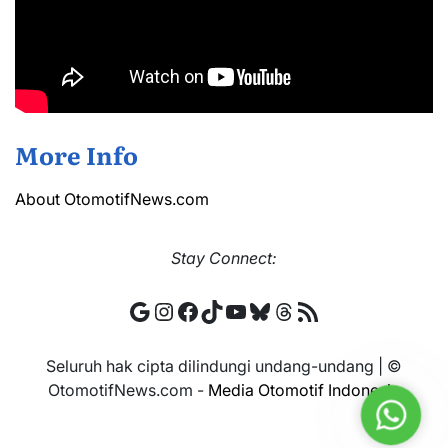
More Info
About OtomotifNews.com
Stay
Connect:
Google
Instagram
Facebook
TikTok
YouTube
Bluesky
Threads
RSS Feed
Seluruh hak cipta dilindungi undang-undang | ©
OtomotifNews.com -
Media Otomotif Indonesia
Whats