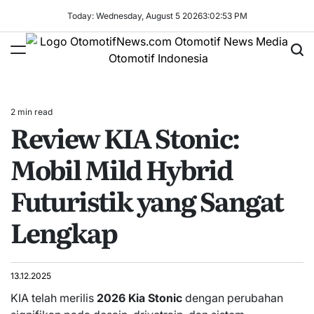
Skip
Today: Wednesday, August 5 2026
3
:
02
:
54
PM
to
content
OtomotifNews.com
2 min read
Estimated
Review KIA Stonic:
read
time
Mobil Mild Hybrid
Futuristik yang Sangat
Lengkap
13.12.2025
KIA telah merilis
2026 Kia Stonic
dengan perubahan