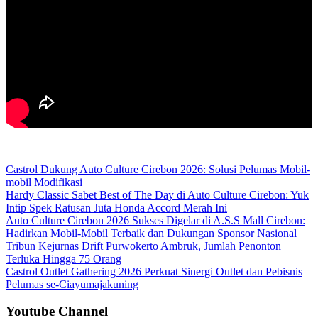
Castrol Dukung Auto Culture Cirebon 2026: Solusi Pelumas Mobil-
mobil Modifikasi
Hardy Classic Sabet Best of The Day di Auto Culture Cirebon: Yuk
Intip Spek Ratusan Juta Honda Accord Merah Ini
Auto Culture Cirebon 2026 Sukses Digelar di A.S.S Mall Cirebon:
Hadirkan Mobil-Mobil Terbaik dan Dukungan Sponsor Nasional
Tribun Kejurnas Drift Purwokerto Ambruk, Jumlah Penonton
Terluka Hingga 75 Orang
Castrol Outlet Gathering 2026 Perkuat Sinergi Outlet dan Pebisnis
Pelumas se-Ciayumajakuning
Youtube Channel