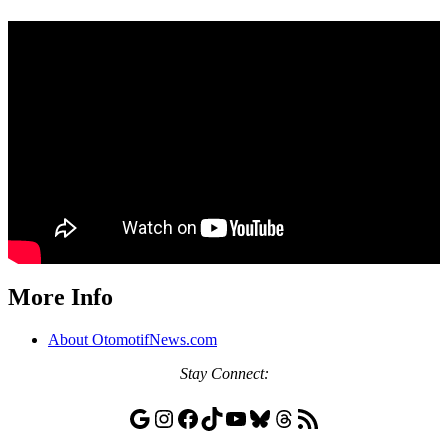
More Info
About OtomotifNews.com
Stay
Connect:
Google
Instagram
Facebook
TikTok
YouTube
Bluesky
Threads
RSS Feed