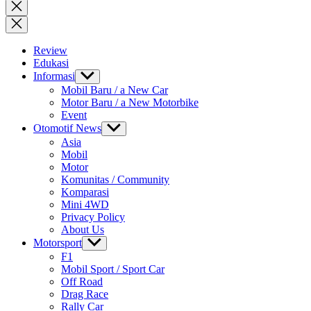
for:
Close
search
Review
Edukasi
Informasi
Show
sub
Mobil Baru / a New Car
menu
Motor Baru / a New Motorbike
Event
Otomotif News
Show
sub
Asia
menu
Mobil
Motor
Komunitas / Community
Komparasi
Mini 4WD
Privacy Policy
About Us
Motorsport
Show
sub
F1
menu
Mobil Sport / Sport Car
Off Road
Drag Race
Rally Car