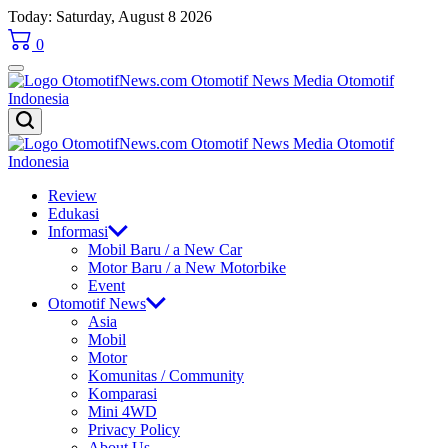
Skip
Today: Saturday, August 8 2026
to
0
content
OtomotifNews.com
OtomotifNews.com
Review
Edukasi
Informasi
Mobil Baru / a New Car
Motor Baru / a New Motorbike
Event
Otomotif News
Asia
Mobil
Motor
Komunitas / Community
Komparasi
Mini 4WD
Privacy Policy
About Us