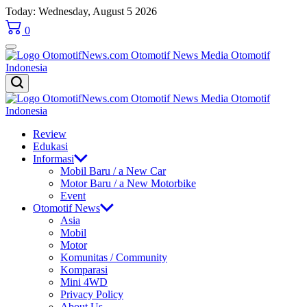
Skip
Today: Wednesday, August 5 2026
to
0
content
OtomotifNews.com
OtomotifNews.com
Review
Edukasi
Informasi
Mobil Baru / a New Car
Motor Baru / a New Motorbike
Event
Otomotif News
Asia
Mobil
Motor
Komunitas / Community
Komparasi
Mini 4WD
Privacy Policy
About Us