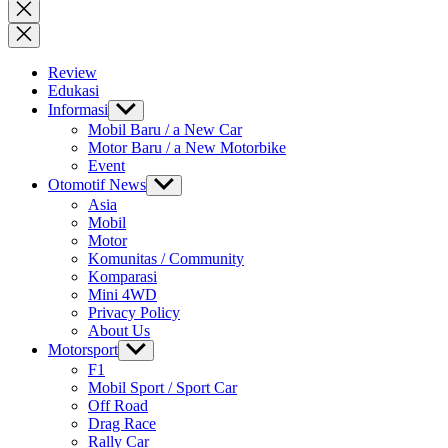
for:
Close
search
Review
Edukasi
Informasi
Show
sub
Mobil Baru / a New Car
menu
Motor Baru / a New Motorbike
Event
Otomotif News
Show
sub
Asia
menu
Mobil
Motor
Komunitas / Community
Komparasi
Mini 4WD
Privacy Policy
About Us
Motorsport
Show
sub
F1
menu
Mobil Sport / Sport Car
Off Road
Drag Race
Rally Car