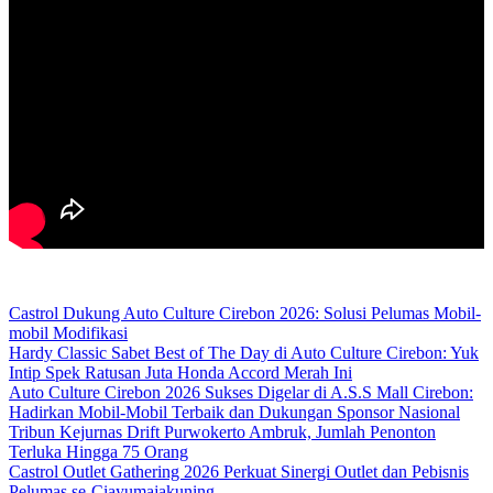
Castrol Dukung Auto Culture Cirebon 2026: Solusi Pelumas Mobil-
mobil Modifikasi
Hardy Classic Sabet Best of The Day di Auto Culture Cirebon: Yuk
Intip Spek Ratusan Juta Honda Accord Merah Ini
Auto Culture Cirebon 2026 Sukses Digelar di A.S.S Mall Cirebon:
Hadirkan Mobil-Mobil Terbaik dan Dukungan Sponsor Nasional
Tribun Kejurnas Drift Purwokerto Ambruk, Jumlah Penonton
Terluka Hingga 75 Orang
Castrol Outlet Gathering 2026 Perkuat Sinergi Outlet dan Pebisnis
Pelumas se-Ciayumajakuning