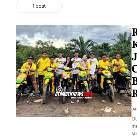
1 post
R
C
B
De
Ot
me
su