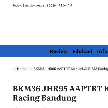
Skip
Today: Saturday, August 8 2026
4
:
44
:
05
AM
to
content
Review
Edukasi
Info
Home
BKM36 JHR95 AAPTRT Koizumi CLD B13 Racin
BKM36 JHR95 AAPTRT K
Racing Bandung