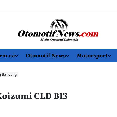
OtomotifNews.com
rmasi
Otomotif News
Motorsport
g Bandung
oizumi CLD B13