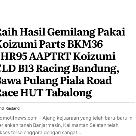
aih Hasil Gemilang Pakai
Koizumi Parts BKM36
JHR95 AAPTRT Koizumi
LD B13 Racing Bandung,
awa Pulang Piala Road
Race HUT Tabalong
ndi Rustandi
omotifnews.com – Ajang kejuaraan yang telah baru-baru ini
riahkan tanah Banjarmasin, Kalimantan Selatan telah
kses terselenggara dengan sangat…