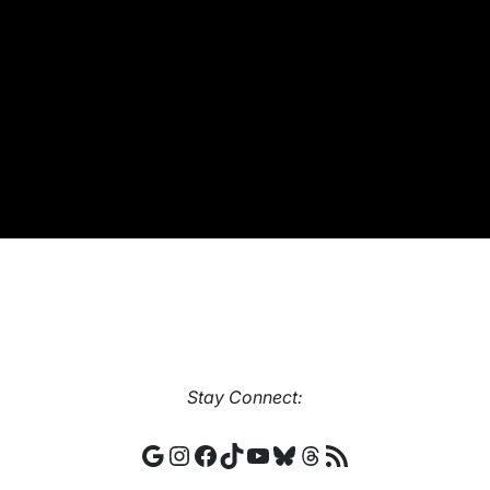
Stay
Connect:
Google
Instagram
Facebook
TikTok
YouTube
Bluesky
Threads
RSS Feed