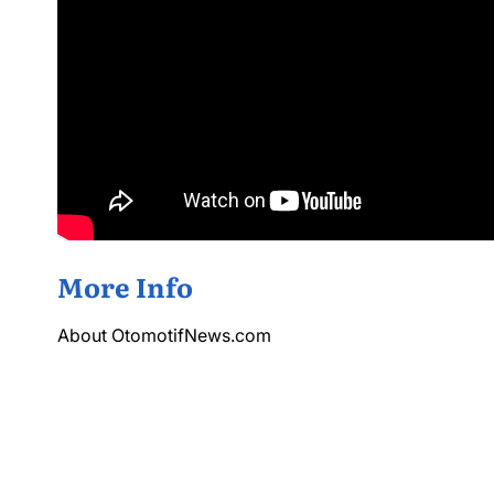
More Info
About OtomotifNews.com